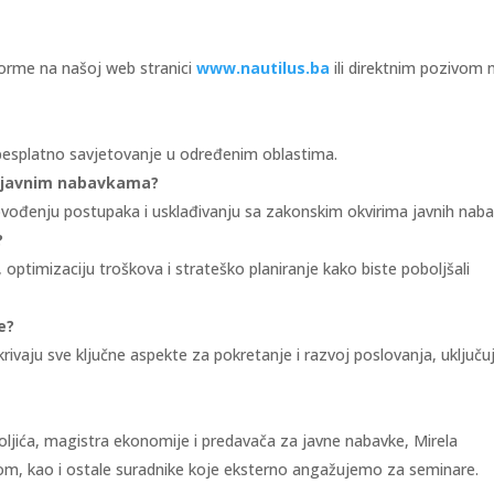
orme na našoj web stranici
www.nautilus.ba
ili direktnim pozivom 
besplatno savjetovanje u određenim oblastima.
u javnim nabavkama?
ođenju postupaka i usklađivanju sa zakonskim okvirima javnih naba
?
, optimizaciju troškova i strateško planiranje kako biste poboljšali
e?
rivaju sve ključne aspekte za pokretanje i razvoj poslovanja, uključu
ljića, magistra ekonomije i predavača za javne nabavke, Mirela
om, kao i ostale suradnike koje eksterno angažujemo za seminare.