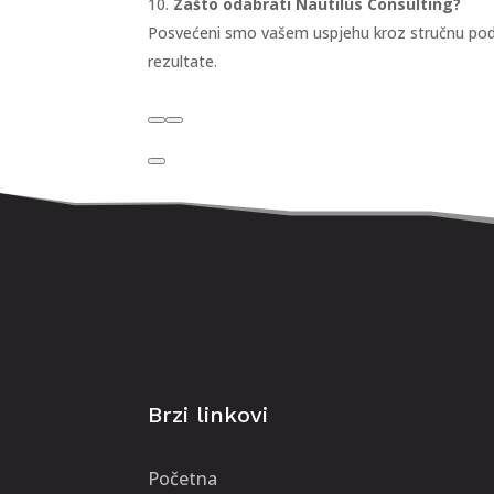
Zašto odabrati Nautilus Consulting?
Posvećeni smo vašem uspjehu kroz stručnu podrš
rezultate.
Brzi linkovi
Početna