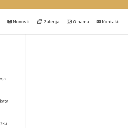
Novosti
Galerija
O nama
Kontakt
koja
ekata
ršku