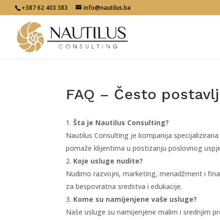
+387 62 403 383
info@nautilus.ba
FAQ – Često postavlj
Šta je Nautilus Consulting?
Nautilus Consulting je kompanija specijaliziran
pomaže klijentima u postizanju poslovnog uspj
Koje usluge nudite?
Nudimo razvojni, marketing, menadžment i finans
za bespovratna sredstva i edukacije.
Kome su namijenjene vaše usluge?
Naše usluge su namijenjene malim i srednjim pre