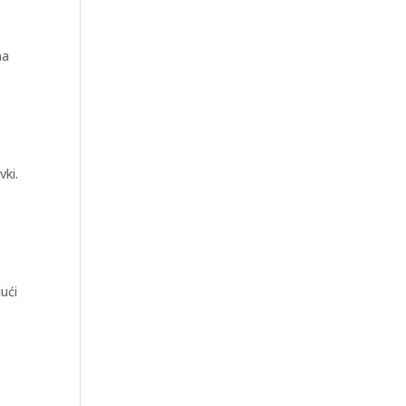
na
vki.
jući