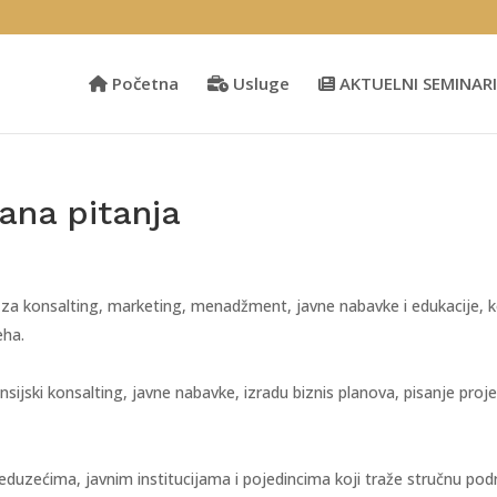
Početna
Usluge
AKTUELNI SEMINARI
ana pitanja
a za konsalting, marketing, menadžment, javne nabavke i edukacije, 
eha.
ijski konsalting, javne nabavke, izradu biznis planova, pisanje proj
duzećima, javnim institucijama i pojedincima koji traže stručnu pod