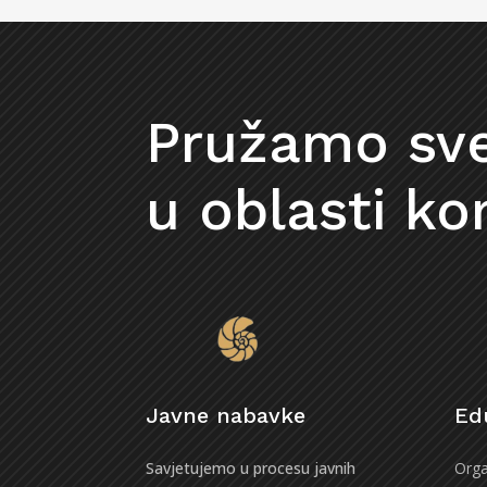
Pružamo sv
u oblasti ko
Javne nabavke
Ed
Savjetujemo u procesu javnih
Orga