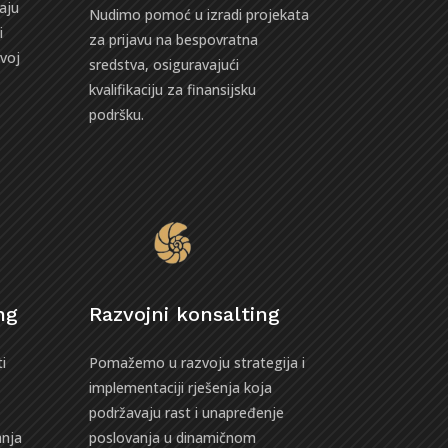
aju
Nudimo pomoć u izradi projekata
i
za prijavu na bespovratna
zvoj
sredstva, osiguravajući
kvalifikaciju za finansijsku
podršku.
ng
Razvojni konsalting
i
Pomažemo u razvoju strategija i
implementaciji rješenja koja
podržavaju rast i unapređenje
anja
poslovanja u dinamičnom