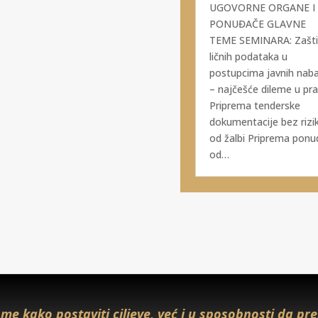
UGOVORNE ORGANE I
PONUĐAČE GLAVNE
TEME SEMINARA: Zašti
ličnih podataka u
postupcima javnih naba
– najčešće dileme u pra
Priprema tenderske
dokumentacije bez rizi
od žalbi Priprema ponu
od…
me kako postaviti ciljeve, već i u sposobnosti da prep