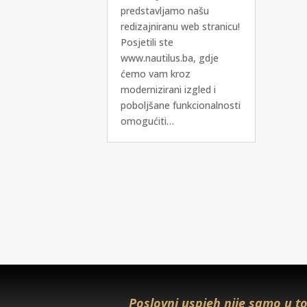
predstavljamo našu
redizajniranu web stranicu!
Posjetili ste
www.nautilus.ba, gdje
ćemo vam kroz
modernizirani izgled i
poboljšane funkcionalnosti
omogućiti…
Poslovni uspjeh nije samo u to