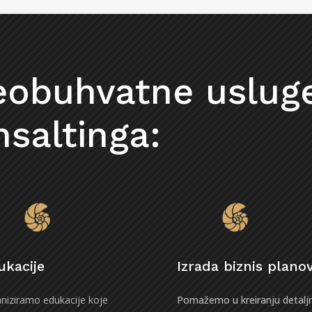
eobuhvatne uslug
nsaltinga:
ukacije
Izrada biznis plano
niziramo edukacije koje
Pomažemo u kreiranju detaljn