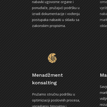
nabavki ugovorne organe i
omog
ponuđače, pružajući podršku u
vješt
izradi dokumentacije i vođenju
naba
postupaka nabavki u skladu sa
mark
zakonskim propisima.
oblas
Menadžment
Ma
konsalting
Savj
mark
Pružamo stručnu podršku u
vidlj
optimizaciji poslovnih procesa,
rezu
upravljanju timovima i