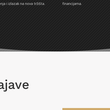
enja i izlazak na nova tržišta.
financijama.
ajave