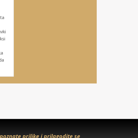
ta
vki
ksi
ka
da
oznate prilike i prilagodite se