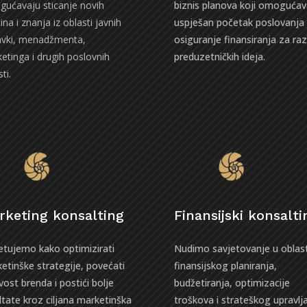
ućavaju sticanje novih
biznis planova koji omogućav
ina i znanja iz oblasti javnih
uspješan početak poslovanja 
vki, menadžmenta,
osiguranje finansiranja za ra
etinga i drugih poslovnih
preduzetničkih ideja.
ti.
rketing konsalting
Finansijski konsalti
etujemo kako optimizirati
Nudimo savjetovanje u oblast
etinške strategije, povećati
finansijskog planiranja,
ivost brenda i postići bolje
budžetiranja, optimizacije
ltate kroz ciljana marketinška
troškova i strateškog upravlj