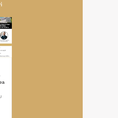
i
j
ea
U
–