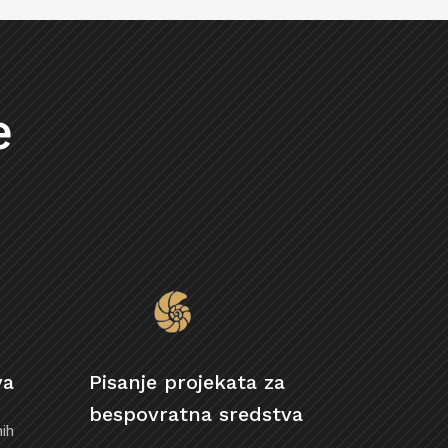
e
va
Pisanje projekata za
bespovratna sredstva
ih