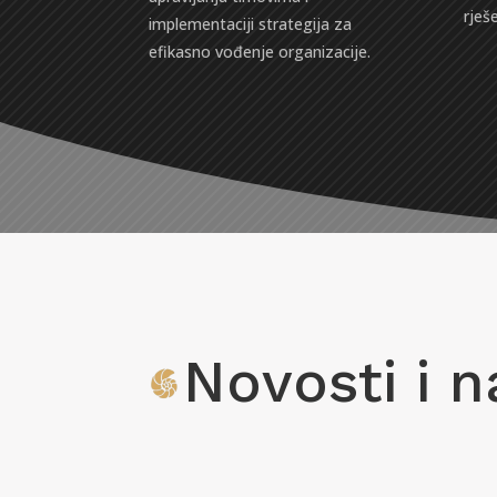
rješ
implementaciji strategija za
efikasno vođenje organizacije.
Novosti i n