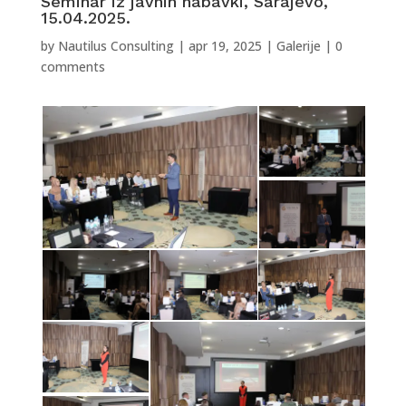
Seminar iz javnih nabavki, Sarajevo,
15.04.2025.
by
Nautilus Consulting
|
apr 19, 2025
|
Galerije
|
0
comments